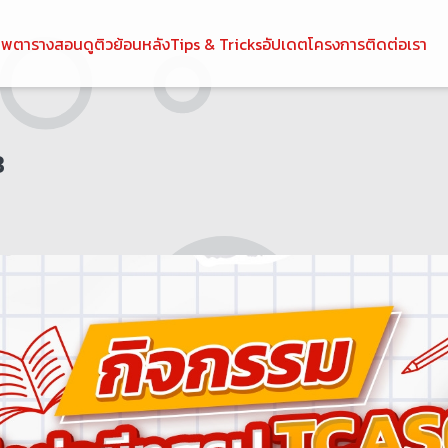
ทพ
ตารางสอน
ดูติวย้อนหลัง
Tips & Tricks
อัปเดตโครงการ
ติดต่อเรา
S68​