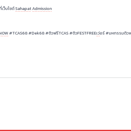
น
ต์
บอกความประทับใจที่มีต่อโครงการฯ
ยน 2567
pat
Admission
รี ได้ที่เว็บไซต์
Sahapat
Admission
้เลย
ssionKNOW
#TCAS68 #Dek68
#
ติวฟรีTCAS #ติว
F
ESTFREE
เว่
อร