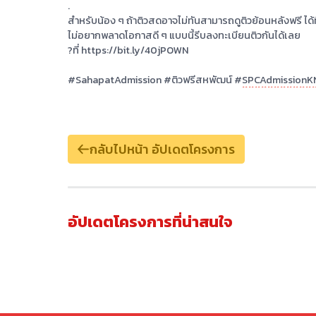
→
กด
ไ
ลก
เพ
จ
Sahapat
Admission
→
ส่งภาพชีทสรุปของตัวเองมาใต้โพสต์นี้
และคอมเม
→
พร้อมติด
#ส่งต่อชีทสรุปTCAS68
.
ร่วมสนุกได้ตั้งแต่วันที่ 1 พฤศจิกายน - 22 พฤศจิกา
ประกาศผลวันที่ 29 พฤศจิกายน 2567 ทางเพ
จ
Saha
.
สำหรับน้อง ๆ ถ้าติวสดอาจไม่ทันสามารถดูติวย้อนหลังฟ
ไม่อยากพลาดโอกาสดี ๆ แบบนี้รีบลงทะเบียนติวกันได
?
ที่
https://bit.ly/40jPOWN
#
SahapatAdmission
#
ติวฟรีสหพัฒน์ #
SPCAdmi
กลับไปหน้า อัปเดตโครงการ