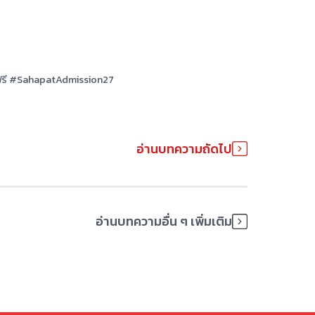
#มหกรรมติวฟรี
#
SahapatAdmission27
อ่านบทความถัด