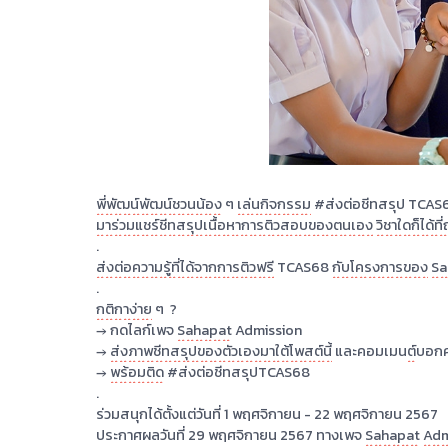
พี่พัฒน์พัฒน์ชวนน้อง
ๆ
เล่นกิจกรรม
#
ส่งต่อชีทสรุ
มาร่วมแชร์ชีทสรุปเนื้อหาการติวสอบของตนเอง
วิชาใ
.
ส่งต่อความรู้ที่ได้จากการติวฟรี
TCAS68
กับโครงกา
.
กติกาง่าย
ๆ
?