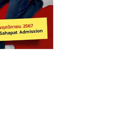
at
Admission