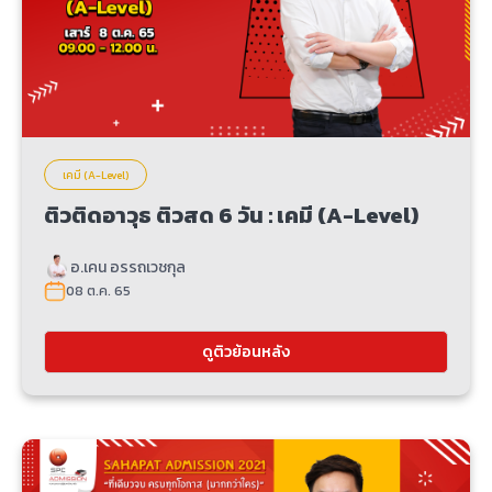
เคมี (A-Level)
ติวติดอาวุธ ติวสด 6 วัน : เคมี (A-Level)
อ.เคน อรรถเวชกุล
08 ต.ค. 65
ดูติวย้อนหลัง