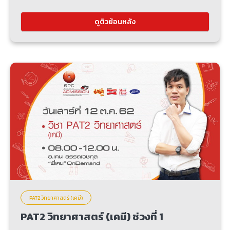
ดูติวย้อนหลัง
PAT2 วิทยาศาสตร์ (เคมี)
PAT2 วิทยาศาสตร์ (เคมี) ช่วงที่ 1