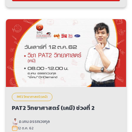
PAT2 วิทยาศาสตร์ (เคมี)
PAT2 วิทยาศาสตร์ (เคมี) ช่วงที่ 2
อ.เคน อรรถเวชกุล
12 ต.ค. 62