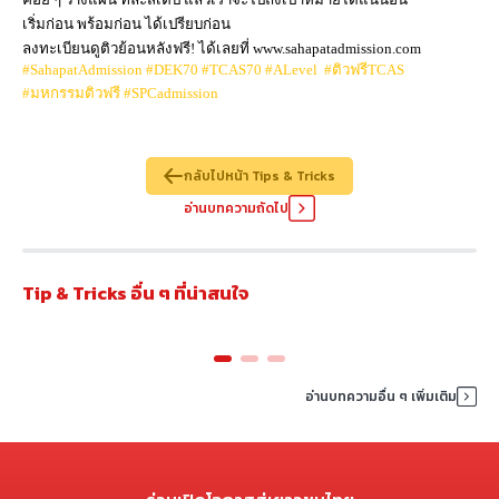
เริ่มก่อน พร้อมก่อน ได้เปรียบก่อน
ลงทะเบียนดูติวย้อนหลังฟรี! ได้เลยที่
www.sahapatadmission.com
#
SahapatAdmission
#
DEK70 #TCAS70 #
ALevel
#
ติวฟรี
TCAS
#
มหกรรมติวฟรี
#
SPCadmission
กลับไปหน้า Tips & Tricks
อ่านบทความถัดไป
​ซาวด์เสียงวัยรุ่นเทสดี นอกจาก “ได้เสมอ”
03 ส.ค. 69
Tip & Tricks อื่น ๆ ที่น่าสนใจ
อ่านบทความอื่น ๆ เพิ่มเติม