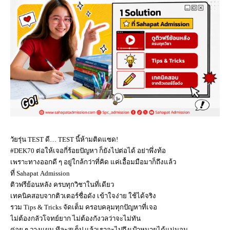
วัยรุ่น TEST ดี… TEST นี้ห้ามติดแซด!
#DEK70 ต่อให้เจอกี่ร้อยปัญหา ก็ยังไปต่อได้ อย่าพึ่งท้อ
เพราะทางออกดี ๆ อยู่ใกล้กว่าที่คิด แค่เอื้อมมือมาก็ถึงแล้ว
ที่
Sahapat
Admission
ติวฟรีย้อนหลัง ครบทุกวิชาในที่เดียว
เทคนิคสอบจากติวเตอร์ชื่อดัง เข้าใจง่าย ใช้ได้จริง
รวม
Tips
&
Tricks
จัดเต็ม ครอบคลุมทุกปัญหาที่เจอ
ไม่ต้องกลัวโจทย์ยาก ไม่ต้องกังวลว่าจะไม่ทัน
ค่อย ๆ วางแผน ทีละ
สเต็ป
แล้วเราจะไปถึงเป้าหมายได้แน่นอน