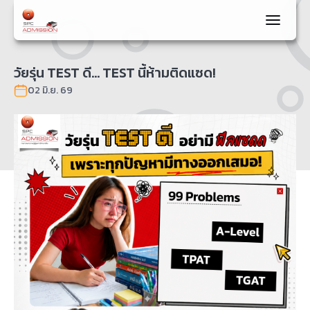
วัยรุ่น TEST ดี… TEST นี้ห้ามติดแซด!
02 มิ.ย. 69